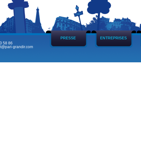
PRESSE
ENTREPRISES
0 58 86
t@pari-grandir.com