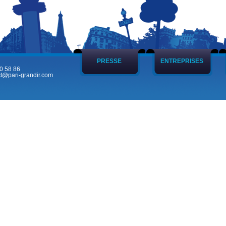
PRESSE
ENTREPRISES
0 58 86
t@pari-grandir.com