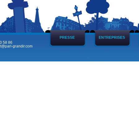
PRESSE
ENTREPRISES
0 58 86
t@pari-grandir.com