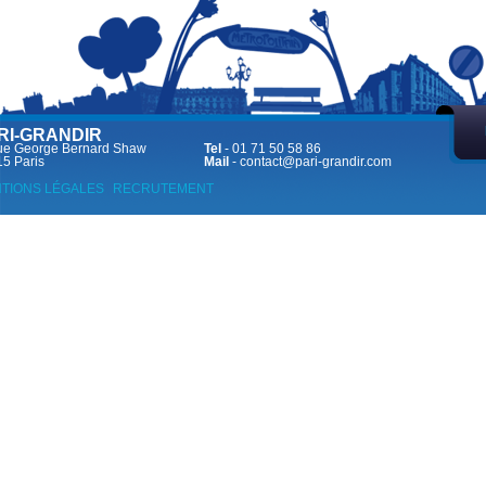
RI-GRANDIR
ue George Bernard Shaw
Tel
- 01 71 50 58 86
5 Paris
Mail
-
contact@pari-grandir.com
TIONS LÉGALES
RECRUTEMENT