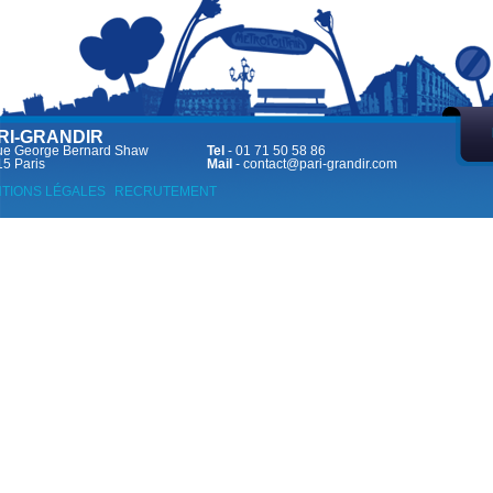
RI-GRANDIR
ue George Bernard Shaw
Tel
- 01 71 50 58 86
5 Paris
Mail
-
contact@pari-grandir.com
TIONS LÉGALES
RECRUTEMENT