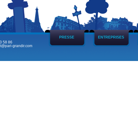
PRESSE
ENTREPRISES
0 58 86
t@pari-grandir.com