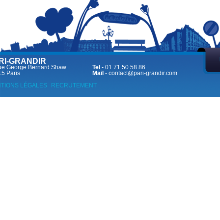
RI-GRANDIR
ue George Bernard Shaw
Tel
- 01 71 50 58 86
5 Paris
Mail
-
contact@pari-grandir.com
TIONS LÉGALES
RECRUTEMENT